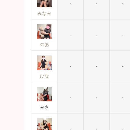
-
-
-
みなみ
-
-
-
のあ
-
-
-
ひな
-
-
-
みさ
-
-
-