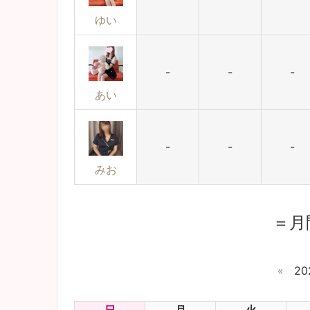
ゆい
-
-
-
あい
-
-
-
みお
＝月
«
20