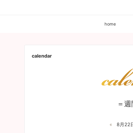
home
calendar
＝週
«
8月22