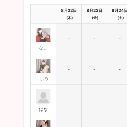
8月22日
8月23日
8月24
(木)
(金)
(土)
-
-
-
なこ
-
-
-
りの
-
-
-
はな