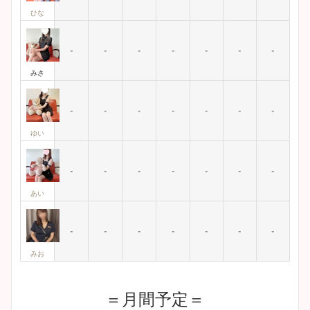
ひな
-
-
-
-
-
-
-
みさ
-
-
-
-
-
-
-
ゆい
-
-
-
-
-
-
-
あい
-
-
-
-
-
-
-
みお
＝月間予定＝