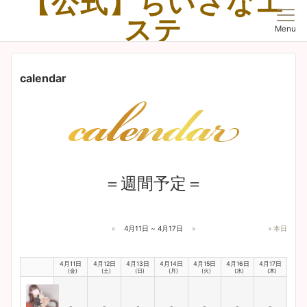
【公式】ちいさなエ
ステ
Menu
浜松市の【ちいさなエステ】は、愛と癒しのメンズエステのルームです。
calendar
＝週間予定＝
«
4月11日 ~ 4月17日
»
» 本日
4月11日
4月12日
4月13日
4月14日
4月15日
4月16日
4月17日
(金)
(土)
(日)
(月)
(火)
(水)
(木)
-
-
-
-
-
-
-