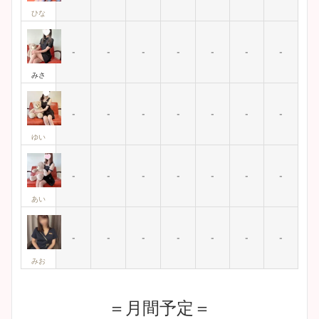
ひな
-
-
-
-
-
-
-
みさ
-
-
-
-
-
-
-
ゆい
-
-
-
-
-
-
-
あい
-
-
-
-
-
-
-
みお
＝月間予定＝