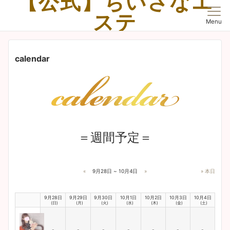
【公式】ちいさなエ
ステ
Menu
浜松市の【ちいさなエステ】は、愛と癒しのメンズエステのルームです。
calendar
＝週間予定＝
«
9月28日 ~ 10月4日
»
» 本日
9月28日
9月29日
9月30日
10月1日
10月2日
10月3日
10月4日
(日)
(月)
(火)
(水)
(木)
(金)
(土)
-
-
-
-
-
-
-