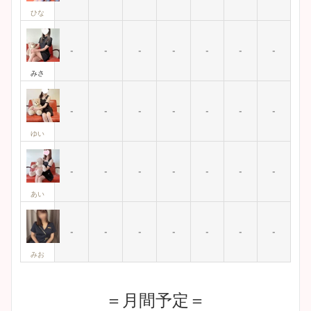
ひな
-
-
-
-
-
-
-
みさ
-
-
-
-
-
-
-
ゆい
-
-
-
-
-
-
-
あい
-
-
-
-
-
-
-
みお
＝月間予定＝