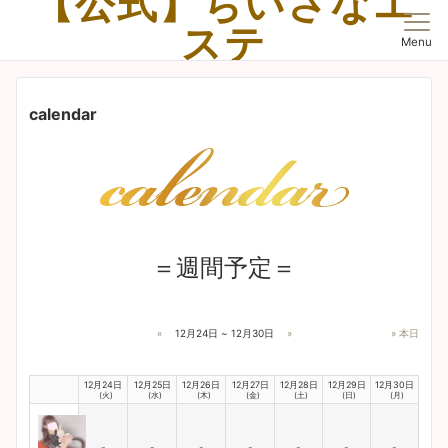
【公式】ちいさなエ
ステ
Menu
浜松市の【ちいさなエステ】は、愛と癒しのメンズエステのルームです。
calendar
＝週間予定＝
«
12月24日 ~ 12月30日
»
» 本日
12月24日
12月25日
12月26日
12月27日
12月28日
12月29日
12月30日
(火)
(水)
(木)
(金)
(土)
(日)
(月)
-
-
-
-
-
-
-